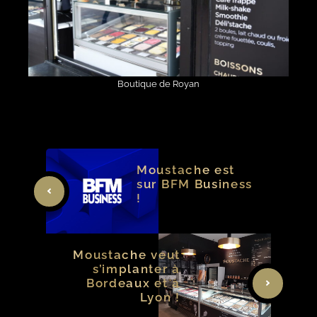
Boutique de Royan
Moustache est
sur BFM Business
!
Moustache veut
s’implanter à
Bordeaux et à
Lyon !